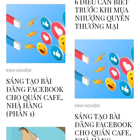
6 ĐIỀU CẦN BIẾT
TRƯỚC KHI MUA
NHƯỢNG QUYỀN
THƯƠNG MẠI
KINH NGHIỆM
SÁNG TẠO BÀI
ĐĂNG FACEBOOK
CHO QUÁN CAFE,
NHÀ HÀNG
KINH NGHIỆM
(PHẦN 1)
SÁNG TẠO BÀI
ĐĂNG FACEBOOK
CHO QUÁN CAFE,