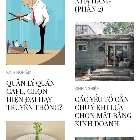
NHÀ HÀNG
(PHẦN 2)
KINH NGHIỆM
QUẢN LÝ QUÁN
CAFE, CHỌN
KINH NGHIỆM
HIỆN ĐẠI HAY
CÁC YẾU TỐ CẦN
TRUYỀN THỐNG?
CHÚ Ý KHI LỰA
CHỌN MẶT BẰNG
KINH DOANH