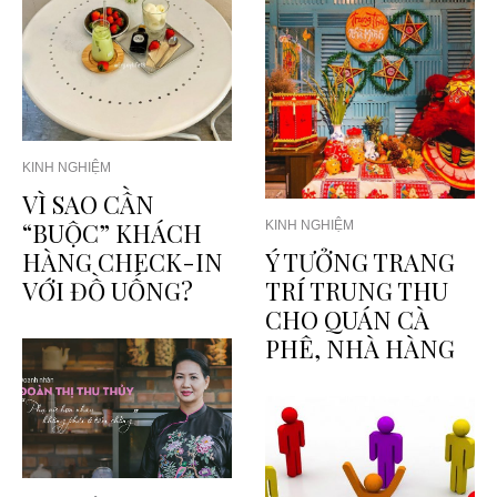
KINH NGHIỆM
VÌ SAO CẦN
“BUỘC” KHÁCH
KINH NGHIỆM
HÀNG CHECK-IN
Ý TƯỞNG TRANG
VỚI ĐỒ UỐNG?
TRÍ TRUNG THU
CHO QUÁN CÀ
PHÊ, NHÀ HÀNG