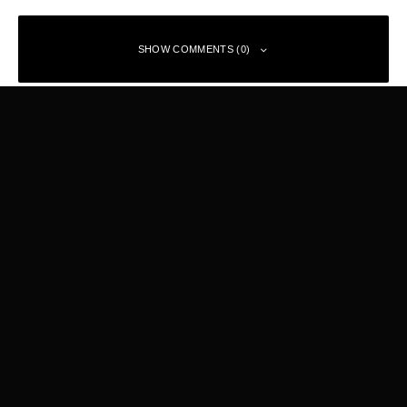
SHOW COMMENTS (0)
Trả lời
20,000
1,000
Fans
Followers
Email của bạn sẽ không được hiển thị công khai.
Các trường bắt buộc
được đánh dấu
*
Bình luận
*
Nước Mót Hội An
8.9
Cà phê Muối
8.7
Cà phê vợt Phan Đình Phùng
8.2