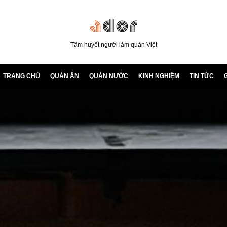
Tâm huyết người làm quán Việt
TRANG CHỦ
QUÁN ĂN
QUÁN NƯỚC
KINH NGHIỆM
TIN TỨC
G