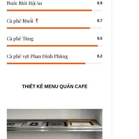
Nước Mót Hội An
8.9
Cà phê Muối
8.7
Cà phê Tùng
9.5
Cà phê vợt Phan Đình Phùng
8.2
THIẾT KẾ MENU QUÁN CAFE