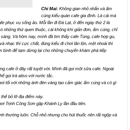
Chi Mai:
Không gian nhỏ nhắn và ấm
cúng kiểu quán cafe gia đình. Là cái mà
e phục vụ sống ảo. Mỗi lần đi Đà Lạt, ở đến ngày thứ 2 là
ó những thứ quen thuộc, cái không khí giản đơn, ấm cúng, chỉ
i sáng. Và hôm nay, mình đã tìm thấy cafe Tùng, cafe hợp gu,
nhạc thì cực chất, đúng kiểu đi chơi lăn lộn, mệt nhoài thì
n bình để tạm dừng lại cho những chuyến khám phá tiếp
g cafe ở đây rất tuyệt vời. Mình đã gọi một sữa cafe. Ngoài
ể gọi trà atiso với nước tắc.
ơi tối với những ánh đèn vàng tạo cảm giác ấm cúng và có gì
thể bỏ lỡ địa điểm này.
nơi Trịnh Công Sơn gặp Khánh Ly lần đầu tiên.
nh thường luôn. Chỗ nhỏ nhưng cho hút thuốc nên rất ngộp và