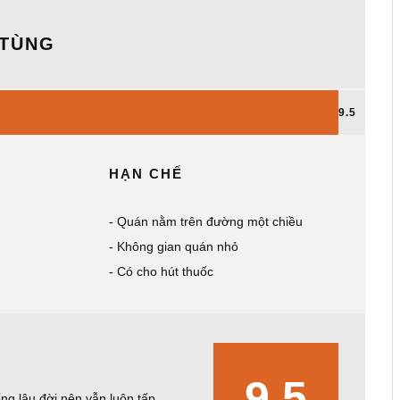
 TÙNG
9.5
HẠN CHẾ
Quán nằm trên đường một chiều
Không gian quán nhỏ
Có cho hút thuốc
9.5
ng lâu đời nên vẫn luôn tấp