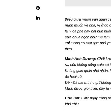
thiếu giữa muôn vàn quán caf
mình muốn về nhà, vì ở đó c
là ly cà phê hay bát bún buổ
sữa chua ngon như mẹ làm và 
chỉ mong có một góc nhỏ yê
theo…
Minh Anh Dương:
Chất lượn
ra, nếu không uống cafe có th
Không gian quán nhỏ nhắn, h
đó hoài cổ.
Đến Đà Lạt mình nghĩ không 
Mình được giới thiệu đây là 
Che Tan:
Cafe ngày càng bì
khó chịu.