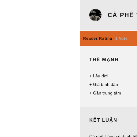
CÀ PHÊ
Reader Rating
1 Vote
THẾ MẠNH
Lâu đời
Giá bình dân
Gần trung tâm
KẾT LUẬN
Cà phê Tùng có danh tiế