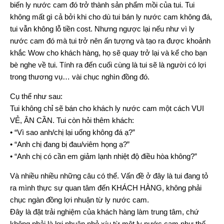
biến ly nước cam đó trở thành sản phẩm mồi của tui. Tui
không mất gì cả bởi khi cho dù tui bán ly nước cam không đá,
tui vẫn không lỗ tiền cost. Nhưng ngược lại nếu như vì ly
nước cam đó mà tui trở nên ấn tượng và tạo ra được khoảnh
khắc Wow cho khách hàng, họ sẽ quay trở lại và kể cho bạn
bè nghe về tui. Tính ra đến cuối cùng là tui sẽ là người có lợi
trong thương vụ… vài chục nghìn đồng đó.
Cụ thể như sau:
Tui không chỉ sẽ bán cho khách ly nước cam một cách VUI
VẺ, ÂN CẦN. Tui còn hỏi thêm khách:
• “Vì sao anh/chị lại uống không đá ạ?”
• “Anh chị đang bị đau/viêm họng ạ?”
• “Anh chị có cần em giảm lạnh nhiệt độ điều hòa không?”
Và nhiều nhiều những câu có thể. Vấn đề ở đây là tui đang tỏ
ra mình thực sự quan tâm đến KHÁCH HÀNG, không phải
chục ngàn đồng lợi nhuận từ ly nước cam.
Đây là đặt trải nghiệm của khách hàng làm trung tâm, chứ
không phải là lợi nhuận nhỏ xíu từ một ly nước cam như thế.