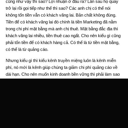
cũng như vậy thì sao? Lợi nhuận ở đâu ra? Lần sau họ quay
trở lại rồi gọi tiếp như thế thì sao? Các anh chị có thể nói
không tốn tiền vẫn có khách vãng lai. Bản chất không đúng.
Tiền để có khách vãng lai đó chính là tiền Marketing đã nằm
trong chi phí mặt bằng mà anh chị thuê. Mặt bằng đắc địa thì
khách vãng lai nhiều, tiền thuê cao ngất. Cho nên kiểu gì cũng
phải tốn tiền để có khách hàng cả. Có thể là từ tiền mặt bằng,
có thể là từ quảng cáo.
Nhưng kiểu gì thì kiểu kênh truyền miệng luôn là kênh miễn
phí, nó mới là kênh giúp chúng ta giảm chi phí quảng cáo về
dài hạn. Cho nên muốn kinh doanh bền vững thì phải làm sao
khách hàng quay lại và kể mình với bạn bè họ càng nhiều
càng tốt. Để quảng cáo lên Facebook, 1000 lượt hiển thị các
anh chị tốn đâu đó khoảng 20.000. Chưa chắc đúng đối tượng
tiềm năng. Đằng này cost ly nước cam bao nhiêu mà các anh
chị tiếp cận được bạn bè của khách hàng mình. Và nó đáng tin
hơn gấp nhiều lần vì không phải quảng cáo. Khách hàng ngồi
trong quán thì người khác nhìn vào lại thấy đông đúc hơn, tin