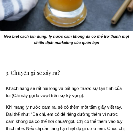
Nếu biết cách tận dụng, ly nước cam không đá có thể trở thành một
chiến dịch marketing của quán bạn
3. Chuyện gì sẽ xảy ra?
Khách hàng sẽ rất hài lòng và bất ngờ trước sự tận tình của
tui (Cái này gọi là vượt trên sự kỳ vọng).
Khi mang ly nước cam ra, sẽ có thêm một tấm giấy viết tay.
Đại thể như: “Dạ chị, em có để riêng đường thêm vì nước
cam không đá có thể hơi chua/ngọt. Chị có thể thêm vào tùy
thích nhé. Nếu chị cần tăng hạ nhiệt độ gì cứ ới em. Chúc chị