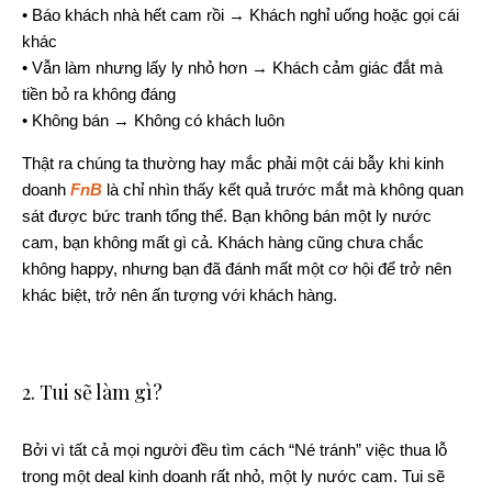
• Báo khách nhà hết cam rồi → Khách nghỉ uống hoặc gọi cái
khác
• Vẫn làm nhưng lấy ly nhỏ hơn → Khách cảm giác đắt mà
tiền bỏ ra không đáng
• Không bán → Không có khách luôn
Thật ra chúng ta thường hay mắc phải một cái bẫy khi kinh
doanh
FnB
là chỉ nhìn thấy kết quả trước mắt mà không quan
sát được bức tranh tổng thể. Bạn không bán một ly nước
cam, bạn không mất gì cả. Khách hàng cũng chưa chắc
không happy, nhưng bạn đã đánh mất một cơ hội để trở nên
khác biệt, trở nên ấn tượng với khách hàng.
2. Tui sẽ làm gì?
Bởi vì tất cả mọi người đều tìm cách “Né tránh” việc thua lỗ
trong một deal kinh doanh rất nhỏ, một ly nước cam. Tui sẽ