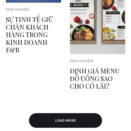
KINH NGHIỆM
SỰ TINH TẾ GIỮ
CHÂN KHÁCH
HÀNG TRONG
KINH DOANH
F&B
KINH NGHIỆM
ĐỊNH GIÁ MENU
ĐỒ UỐNG SAO
CHO CÓ LÃI?
LOAD MORE