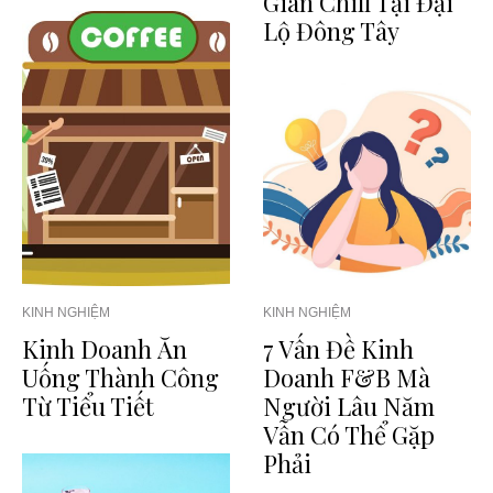
Gian Chill Tại Đại
Lộ Đông Tây
KINH NGHIỆM
KINH NGHIỆM
Kinh Doanh Ăn
7 Vấn Đề Kinh
Uống Thành Công
Doanh F&B Mà
Từ Tiểu Tiết
Người Lâu Năm
Vẫn Có Thể Gặp
Phải