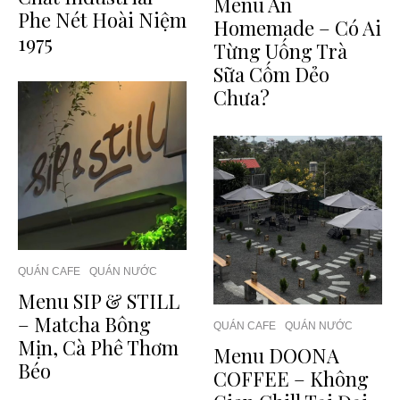
Menu An
Phe Nét Hoài Niệm
Homemade – Có Ai
1975
Từng Uống Trà
Sữa Cốm Dẻo
Chưa?
QUÁN CAFE
QUÁN NƯỚC
Menu SIP & STILL
– Matcha Bông
QUÁN CAFE
QUÁN NƯỚC
Mịn, Cà Phê Thơm
Menu DOONA
Béo
COFFEE – Không