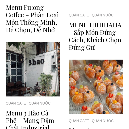
Menu Fu:ong
Coffee – Phân Loại
QUÁN CAFE
QUÁN NƯỚC
Món Thông Minh,
MENU HIHIHAHA
Dễ Chọn, Dễ Nhớ
– Sắp Món Đúng
Cách, Khách Chọn
Đúng Gu!
QUÁN CAFE
QUÁN NƯỚC
Menu 3 Hào Cà
Phê – Mang Đậm
QUÁN CAFE
QUÁN NƯỚC
Chất Industrial