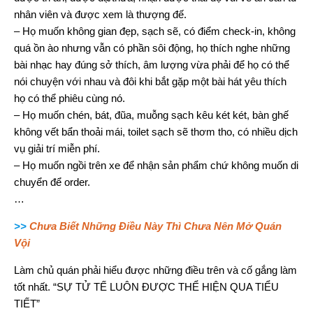
nhân viên và được xem là thượng đế.
– Họ muốn không gian đẹp, sạch sẽ, có điểm check-in, không
quá ồn ào nhưng vẫn có phần sôi động, họ thích nghe những
bài nhạc hay đúng sở thích, âm lượng vừa phải để họ có thể
nói chuyện với nhau và đôi khi bắt gặp một bài hát yêu thích
họ có thể phiêu cùng nó.
– Họ muốn chén, bát, đũa, muỗng sạch kêu két két, bàn ghế
không vết bẩn thoải mái, toilet sạch sẽ thơm tho, có nhiều dịch
vụ giải trí miễn phí.
– Họ muốn ngồi trên xe để nhận sản phẩm chứ không muốn di
chuyển để order.
…
>>
Chưa Biết Những Điều Này Thì Chưa Nên Mở Quán
Vội
Làm chủ quán phải hiểu được những điều trên và cố gắng làm
tốt nhất. “SỰ TỬ TẾ LUÔN ĐƯỢC THỂ HIỆN QUA TIỂU
TIẾT”