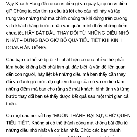
Vậy Khách Hàng đến quán vì điều gì và quay lại quán vì điều
gì? Chúng ta cần tìm ra câu trả lời cho câu hỏi này và tập
trung vào những thứ mà chính chúng ta khi đứng trên cương
vị là khách hàng bước chân vào quán mình thấy những điểm
chưa tốt, HÃY BẮT ĐẦU THAY ĐỔI TỪ NHỮNG ĐIỀU NHỎ
NHẤT – ĐỪNG BAO GIỜ BỎ QUA TIỂU TIẾT KHI KINH
DOANH ĂN UỐNG.
Các bạn có thể sẽ bị rối khi phát hiện có quá nhiều thứ phải
làm hoặc không biết phải làm gì, đặc biệt là vấn đề liên quan
đến con người, hãy liệt kê những điều mà bạn thấy cần thay
đổi và đánh giá mức độ nghiêm trọng của nó và ưu tiên làm
những điểm mà bạn cho rằng sẽ mất khách, bình tĩnh và từng
bước thay đổi bạn sẽ thấy được kết quả sau một thời gian cải
thiện.
Có một câu nói rất hay “MUỐN THÀNH ĐẠI SỰ, CHỚ QUÊN
TIỂU TIẾT”. Không ai có thể thành công mà không bắt đầu từ
những điều nhỏ nhất và cơ bản nhất. Chúc các bạn thành