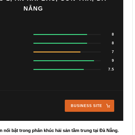
NẴNG
8
8
7
9
7.5
BUSINESS SITE
n nổi bật trong phân khúc hải sản tầm trung tại Đà Nẵng.