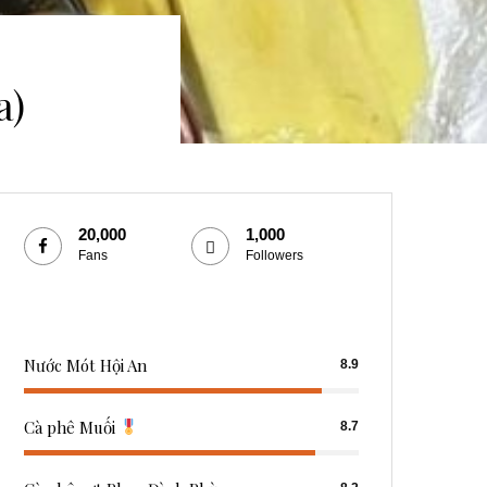
a)
20,000
1,000
Fans
Followers
Nước Mót Hội An
8.9
Cà phê Muối
8.7