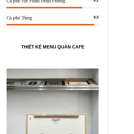
Cà phê vợt Phan Đình Phùng
8.2
Cà phê Tùng
9.5
THIẾT KẾ MENU QUÁN CAFE