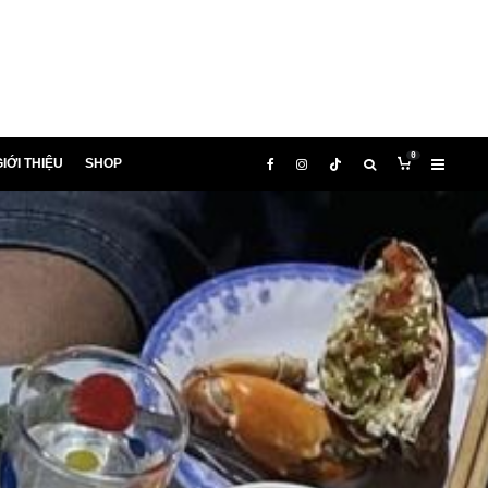
0
IỚI THIỆU
SHOP