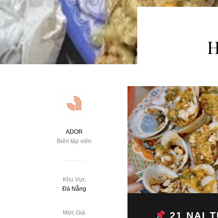
H
ADOR
Biên tập viên
Khu Vực
Đà Nẵng
Mức Giá
21 NẠI T