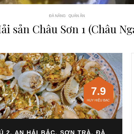
ĐÀ NẴNG
QUÁN ĂN
ải sản Châu Sơn 1 (Châu Ng
7.9
HUY HIỆU BẠC
Ú 2, AN HẢI BẮC, SƠN TRÀ, ĐÀ