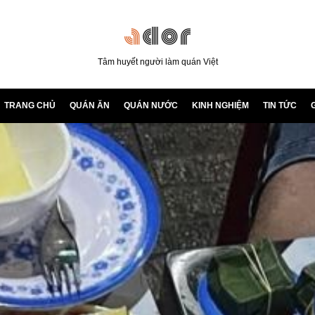
Tâm huyết người làm quán Việt
TRANG CHỦ
QUÁN ĂN
QUÁN NƯỚC
KINH NGHIỆM
TIN TỨC
G