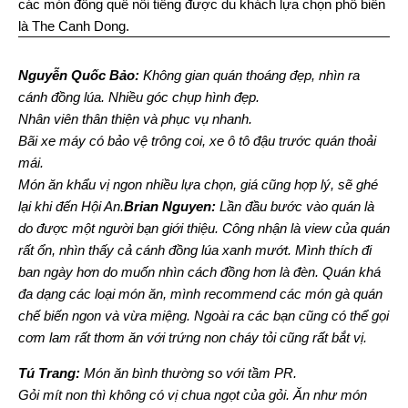
các món đồng quê nổi tiếng được du khách lựa chọn phổ biến
là The Canh Dong.
Nguyễn Quốc Bảo:
Không gian quán thoáng đẹp, nhìn ra
cánh đồng lúa. Nhiều góc chụp hình đẹp.
Nhân viên thân thiện và phục vụ nhanh.
Bãi xe máy có bảo vệ trông coi, xe ô tô đậu trước quán thoải
mái.
Món ăn khẩu vị ngon nhiều lựa chọn, giá cũng hợp lý, sẽ ghé
lại khi đến Hội An.
Brian Nguyen:
Lần đầu bước vào quán là
do được một người bạn giới thiệu. Công nhận là view của quán
rất ổn, nhìn thấy cả cánh đồng lúa xanh mướt. Mình thích đi
ban ngày hơn do muốn nhìn cách đồng hơn là đèn. Quán khá
đa dạng các loại món ăn, mình recommend các món gà quán
chế biến ngon và vừa miệng. Ngoài ra các bạn cũng có thể gọi
cơm lam rất thơm ăn với trứng non cháy tỏi cũng rất bắt vị.
Tú Trang:
Món ăn bình thường so với tầm PR.
Gỏi mít non thì không có vị chua ngọt của gỏi. Ăn như món