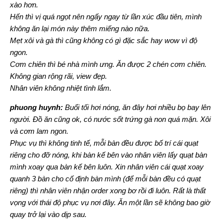
xào hơn.
Hến thì vị quá ngọt nên ngấy ngay từ lần xúc đầu tiên, mình
không ăn lại món này thêm miếng nào nữa.
Mẹt xôi và gà thì cũng không có gì đặc sắc hay wow vì độ
ngon.
Cơm chiên thì bé nhà mình ưng. Ăn được 2 chén cơm chiên.
Không gian rộng rãi, view đẹp.
Nhân viên không nhiệt tình lắm.
phuong huynh:
Buổi tối hơi nóng, ăn đây hơi nhiều bọ bay lên
người. Đồ ăn cũng ok, có nước sốt trứng gà non quá mặn. Xôi
và cơm lam ngon.
Phục vụ thì không tinh tế, mỗi bàn đều được bố trí cái quạt
riêng cho đỡ nóng, khi bàn kế bên vào nhân viên lấy quạt bàn
mình xoay qua bàn kế bên luôn. Xin nhân viên cái quạt xoay
quanh 3 bàn cho cố định bàn mình (để mỗi bàn đều có quạt
riêng) thì nhân viên nhận order xong bơ rồi đi luôn. Rất là thất
vọng với thái độ phục vụ nơi đây. Ăn một lần sẽ không bao giờ
quay trở lại vào dịp sau.