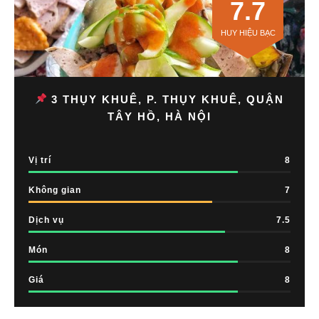
7.7
HUY HIỆU BẠC
3 THỤY KHUÊ, P. THỤY KHUÊ, QUẬN
TÂY HỒ, HÀ NỘI
Vị trí
8
Không gian
7
Dịch vụ
7.5
Món
8
Giá
8