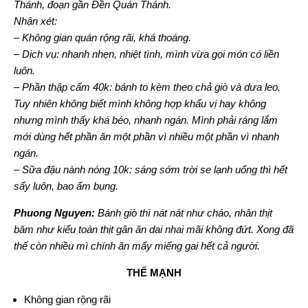
Thánh, đoạn gần Đền Quán Thánh.
Nhận xét:
– Không gian quán rộng rãi, khá thoáng.
– Dịch vụ: nhanh nhẹn, nhiệt tình, mình vừa gọi món có liền
luôn.
– Phần thập cẩm 40k: bánh to kèm theo chả giò và dưa leo.
Tuy nhiên không biết mình không hợp khẩu vị hay không
nhưng mình thấy khá béo, nhanh ngán. Mình phải ráng lắm
mới dùng hết phần ăn một phần vì nhiều một phần vì nhanh
ngán.
– Sữa đậu nành nóng 10k: sáng sớm trời se lạnh uống thì hết
sẩy luôn, bao ấm bụng.
Phuong Nguyen:
Bánh giò thì nát nát như cháo, nhân thịt
băm như kiểu toàn thịt gân ăn dai nhai mãi không đứt. Xong đã
thế còn nhiều mì chính ăn mấy miếng gai hết cả người.
THẾ MẠNH
Không gian rộng rãi