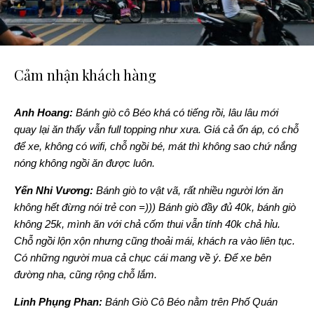
Cảm nhận khách hàng
Anh Hoang:
Bánh giò cô Béo khá có tiếng rồi, lâu lâu mới
quay lại ăn thấy vẫn full topping như xưa. Giá cả ổn áp, có chỗ
để xe, không có wifi, chỗ ngồi bé, mát thì không sao chứ nắng
nóng không ngồi ăn được luôn.
Yến Nhi Vương:
Bánh giò to vật vã, rất nhiều người lớn ăn
không hết đừng nói trẻ con =))) Bánh giò đầy đủ 40k, bánh giò
không 25k, mình ăn với chả cốm thui vẫn tính 40k chả hỉu.
Chỗ ngồi lộn xộn nhưng cũng thoải mái, khách ra vào liên tục.
Có những người mua cả chục cái mang về ý. Để xe bên
đường nha, cũng rộng chỗ lắm.
Linh Phụng Phan:
Bánh Giò Cô Béo nằm trên Phố Quán