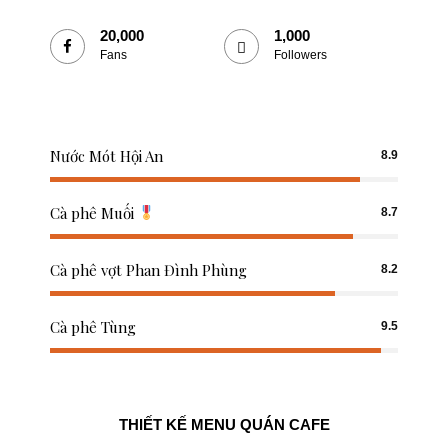
Trả lời
20,000
1,000
Fans
Followers
Email của bạn sẽ không được hiển thị công khai.
Các trường bắt buộc
được đánh dấu
*
Bình luận
*
Nước Mót Hội An
8.9
Cà phê Muối
8.7
Cà phê vợt Phan Đình Phùng
8.2
Cà phê Tùng
9.5
Tên
*
THIẾT KẾ MENU QUÁN CAFE
Email
*
Trang web