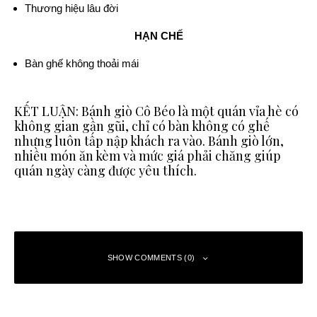
Thương hiệu lâu đời
HẠN CHẾ
Bàn ghế không thoải mái
KẾT LUẬN: Bánh giò Cô Béo là một quán vỉa hè có
không gian gần gũi, chỉ có bàn không có ghế
nhưng luôn tấp nập khách ra vào. Bánh giò lớn,
nhiều món ăn kèm và mức giá phải chăng giúp
quán ngày càng được yêu thích.
SHOW COMMENTS (0)