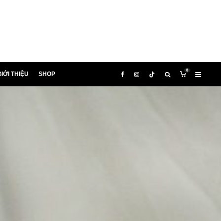
0
IỚI THIỆU
SHOP