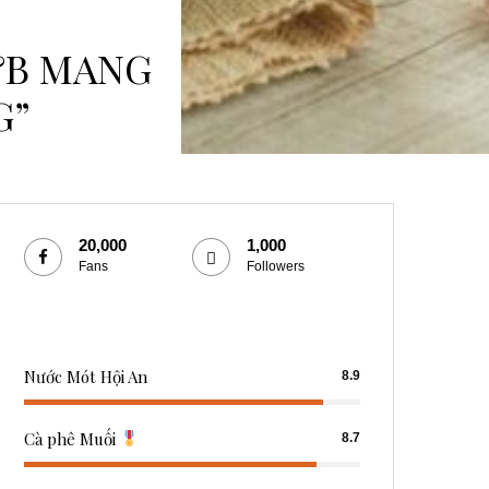
&B MANG
G”
20,000
1,000
Fans
Followers
Nước Mót Hội An
8.9
Cà phê Muối
8.7