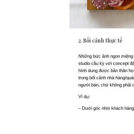
2. Bối cảnh thực tế
Những bức ảnh ngon miệng 
studio cầu kỳ với concept đ
hình dung được bản thân họ
trong bối cảnh nhà hàng/quá
người bán, chứ không phải 
Ví dụ:
– Dưới góc nhìn khách hàng
sốt/trên thìa, những góc nh
ăn.