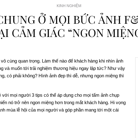
KINH NGHIỆM
 CHUNG Ở MỌI BỨC ẢNH F
ẠI CẢM GIÁC “NGON MIỆN
 vô cùng quan trọng. Làm thế nào để khách hàng khi nhìn ảnh
g và muốn tới trải nghiệm thương hiệu ngay lập tức? Như vậy
ông, có phải không? Hình ảnh đẹp thì dễ, nhưng ngon miệng thì
với mọi người 3 tips có thể áp dụng cho mọi tấm ảnh chụp
 nó trở nên ngon miệng hơn trong mắt khách hàng. Hi vọng
nh mùa lễ hội của mọi người và góp phần mang tới một cái