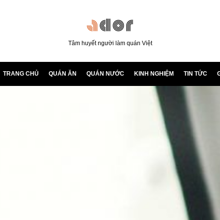
Tâm huyết người làm quán Việt
TRANG CHỦ
QUÁN ĂN
QUÁN NƯỚC
KINH NGHIỆM
TIN TỨC
G