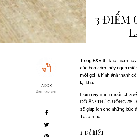
3 ĐIỂM
L
Trong F&B thì khái niệm này
của bạn cảm thấy ngon miện
mới gọi là hình ảnh thành c
lại khó.
ADOR
Biên tập viên
Hôm nay mình muốn chia sẻ 
ĐỒ ĂN/ THỨC UỐNG để khiến
sẽ giúp ích cho những bức ả
Tết ấm no.
1. Dễ hiểu