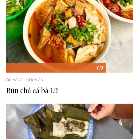
7.9
ĐÀ NẴNG
QUÁN ĂN
Bún chả cá bà Lữ