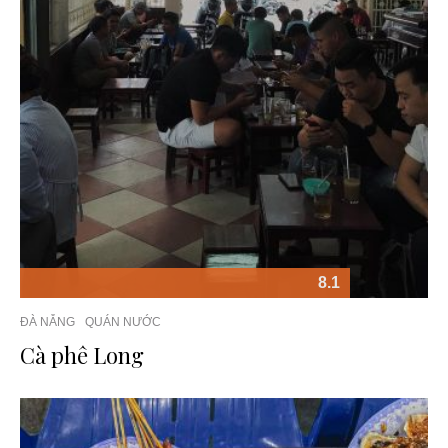
8.1
ĐÀ NẴNG
QUÁN NƯỚC
Cà phê Long