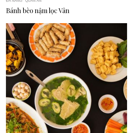
ĐÀ NẴNG
QUÁN ĂN
Bánh bèo nậm lọc Vân