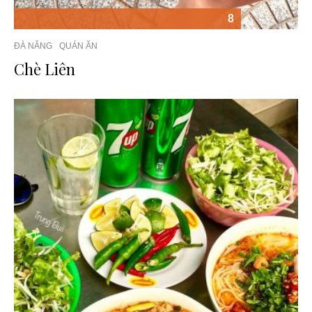
8
ĐÀ NẴNG
QUÁN ĂN
Chè Liên