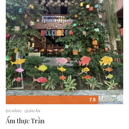
7.9
ĐÀ NẴNG
QUÁN ĂN
Ẩm thực Trần