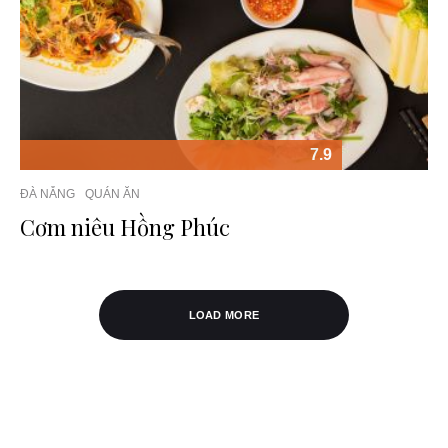
7.9
ĐÀ NẴNG
QUÁN ĂN
Cơm niêu Hồng Phúc
LOAD MORE