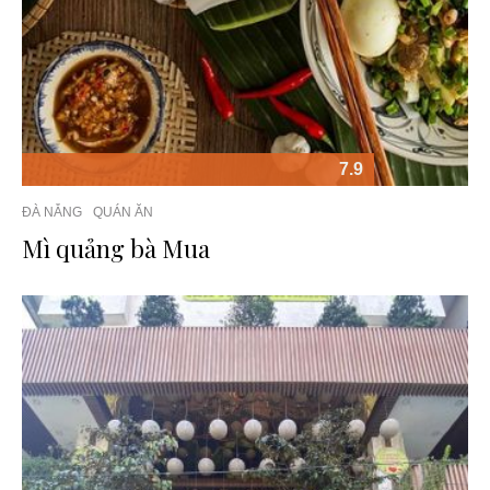
7.9
ĐÀ NẴNG
QUÁN ĂN
Mì quảng bà Mua