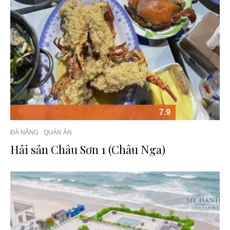
7.9
ĐÀ NẴNG
QUÁN ĂN
Hải sản Châu Sơn 1 (Châu Nga)