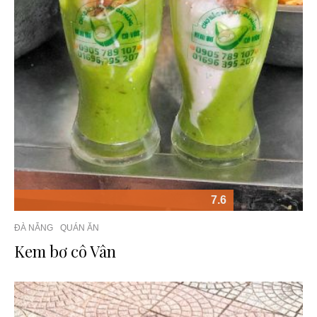
7.6
ĐÀ NẴNG
QUÁN ĂN
Kem bơ cô Vân