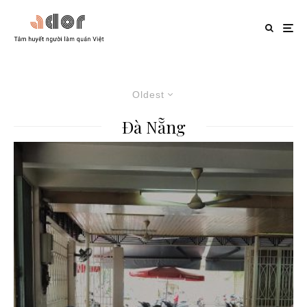
Oldest
Đà Nẵng