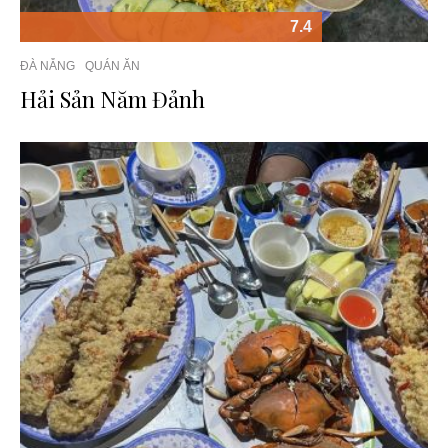
7.4
ĐÀ NẴNG
QUÁN ĂN
Hải Sản Năm Đảnh