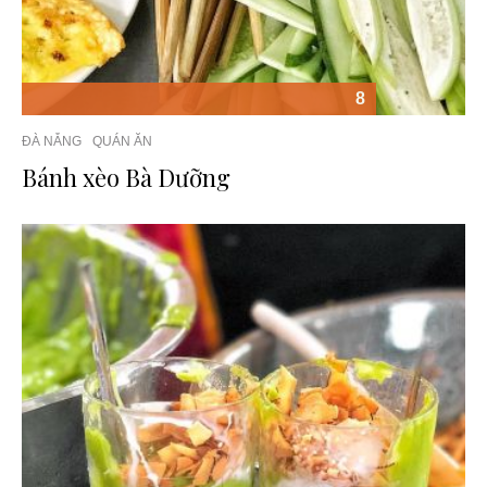
8
ĐÀ NẴNG
QUÁN ĂN
Bánh xèo Bà Dưỡng