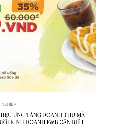
H NGHIỆM
 HIỆU ỨNG TĂNG DOANH THU MÀ
ƯỜI KINH DOANH F&B CẦN BIẾT