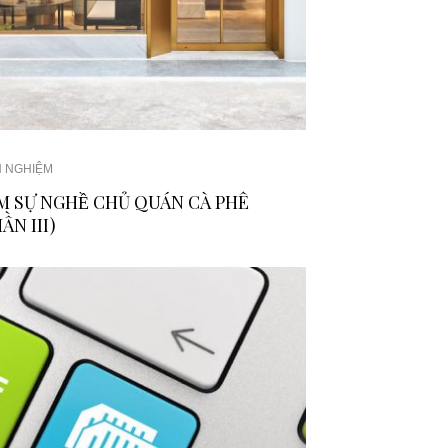
H NGHIỆM
M SỰ NGHỀ CHỦ QUÁN CÀ PHÊ
ẦN III)