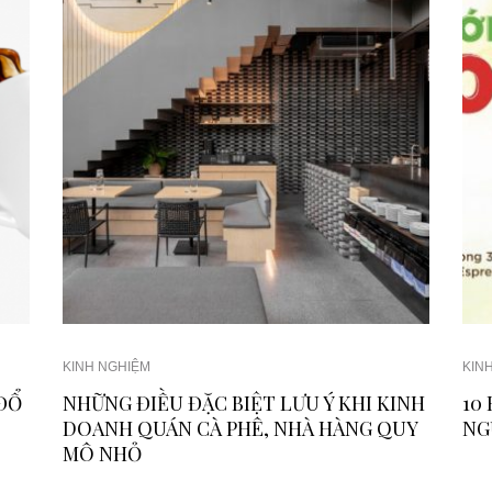
KINH NGHIỆM
KIN
 ĐỔ
NHỮNG ĐIỀU ĐẶC BIỆT LƯU Ý KHI KINH
10
DOANH QUÁN CÀ PHÊ, NHÀ HÀNG QUY
NG
MÔ NHỎ