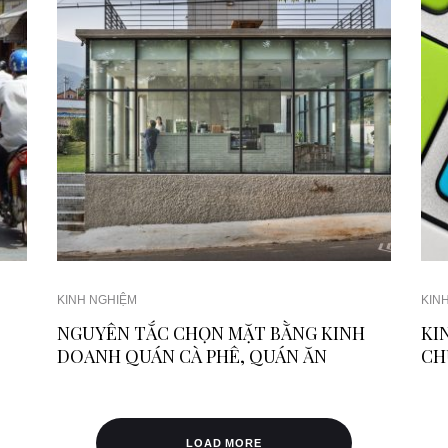
KINH NGHIỆM
KIN
NGUYÊN TẮC CHỌN MẶT BẰNG KINH
KI
DOANH QUÁN CÀ PHÊ, QUÁN ĂN
CH
LOAD MORE