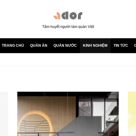
Tâm huyết người làm quán Việt
TRANG CHỦ
QUÁN ĂN
QUÁN NƯỚC
KINH NGHIỆM
TIN TỨC
G