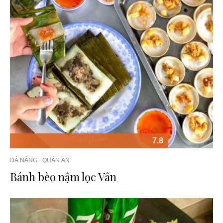
7.8
ĐÀ NẴNG
QUÁN ĂN
Bánh bèo nậm lọc Vân