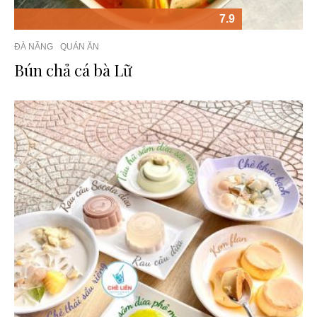
7.9
ĐÀ NẴNG
QUÁN ĂN
Bún chả cá bà Lữ