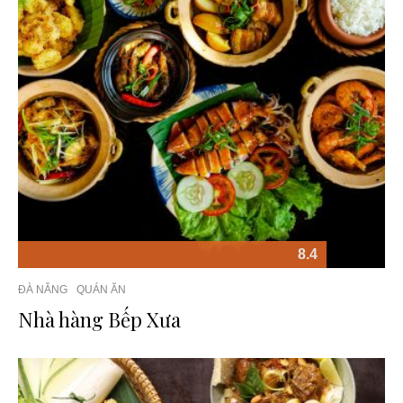
8.4
ĐÀ NẴNG
QUÁN ĂN
Nhà hàng Bếp Xưa