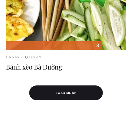
8
ĐÀ NẴNG
QUÁN ĂN
Bánh xèo Bà Dưỡng
LOAD MORE