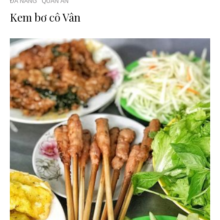
ĐÀ NẴNG
QUÁN ĂN
Kem bơ cô Vân