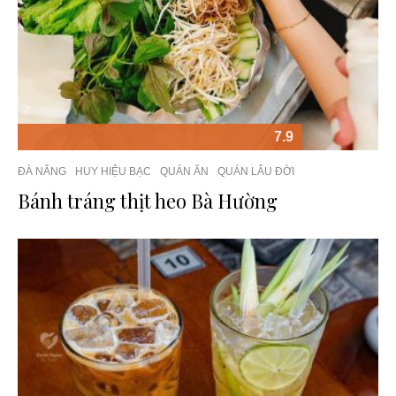
7.9
ĐÀ NẴNG
HUY HIỆU BẠC
QUÁN ĂN
QUÁN LÂU ĐỜI
Bánh tráng thịt heo Bà Hường