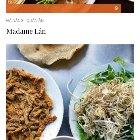
9
ĐÀ NẴNG
QUÁN ĂN
Madame Lân