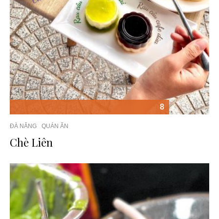
8
ĐÀ NẴNG
QUÁN ĂN
Chè Liên