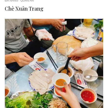
ĐÀ NẴNG
QUÁN ĂN
Chè Xuân Trang