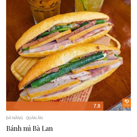
7.8
ĐÀ NẴNG
QUÁN ĂN
Bánh mì Bà Lan