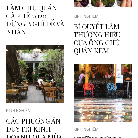
LÀM CHỦ QUÁN
CÀ PHÊ 2020,
KINH NGHIỆM
ĐỪNG NGHĨ DỄ VÀ
BÍ QUYẾT LÀM
NHÀN
THƯƠNG HIỆU
CỦA ÔNG CHỦ
QUÁN KEM
KINH NGHIỆM
CÁC PHƯƠNG ÁN
DUY TRÌ KINH
KINH NGHIỆM
DOANH QUA MÙA