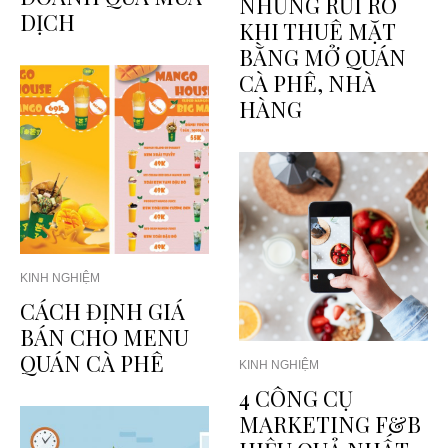
NHỮNG RỦI RO
DỊCH
KHI THUÊ MẶT
BẰNG MỞ QUÁN
CÀ PHÊ, NHÀ
HÀNG
KINH NGHIỆM
CÁCH ĐỊNH GIÁ
BÁN CHO MENU
QUÁN CÀ PHÊ
KINH NGHIỆM
4 CÔNG CỤ
MARKETING F&B