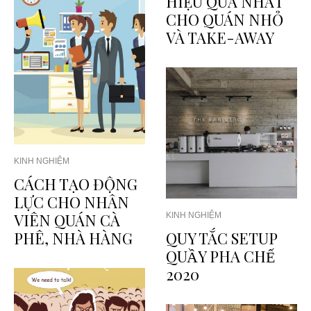
HIỆU QUẢ NHẤT
CHO QUÁN NHỎ
VÀ TAKE-AWAY
KINH NGHIỆM
CÁCH TẠO ĐỘNG
LỰC CHO NHÂN
VIÊN QUÁN CÀ
KINH NGHIỆM
PHÊ, NHÀ HÀNG
QUY TẮC SETUP
QUẦY PHA CHẾ
2020